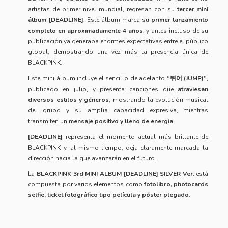
artistas de primer nivel mundial, regresan con su
tercer mini
álbum [DEADLINE]
. Este álbum marca su
primer lanzamiento
completo en aproximadamente 4 años
, y antes incluso de su
publicación ya generaba enormes expectativas entre el público
global, demostrando una vez más la presencia única de
BLACKPINK.
Este mini álbum incluye el sencillo de adelanto
“뛰어 (JUMP)”
,
publicado en julio, y presenta canciones que
atraviesan
diversos estilos y géneros
, mostrando la evolución musical
del grupo y su amplia capacidad expresiva, mientras
transmiten un
mensaje positivo y lleno de energía
.
[DEADLINE]
representa el momento actual más brillante de
BLACKPINK y, al mismo tiempo, deja claramente marcada la
dirección hacia la que avanzarán en el futuro.
La
BLACKPINK 3rd MINI ALBUM [DEADLINE] SILVER Ver.
está
compuesta por varios elementos como
fotolibro, photocards
selfie, ticket fotográfico tipo película y póster plegado
.