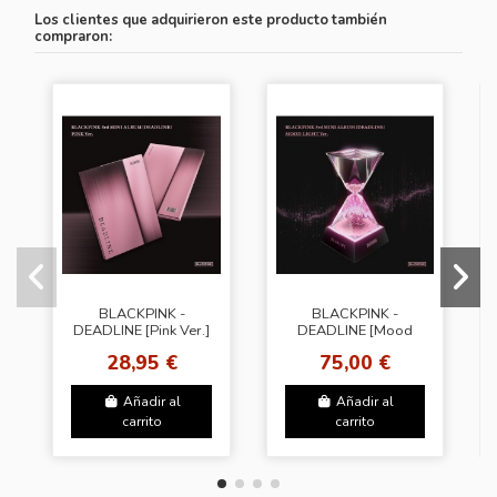
Los clientes que adquirieron este producto también
compraron:
BLACKPINK -
BLACKPINK -
DEADLINE [Pink Ver.]
DEADLINE [Mood
Light Ver.]
28,95 €
75,00 €
Añadir al
Añadir al
carrito
carrito