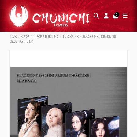
0
Inicio
K-POP
K-POP FEMENINO
BLACKPINK
BLACKPINK - DEADLINE
[Silver Ver. - LISA]