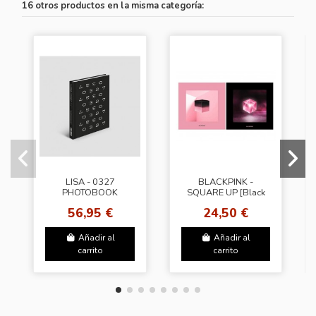
16 otros productos en la misma categoría:
LISA - 0327
BLACKPINK -
PHOTOBOOK
SQUARE UP [Black
VOL.03
Ver.]
56,95 €
24,50 €
Añadir al
Añadir al
carrito
carrito