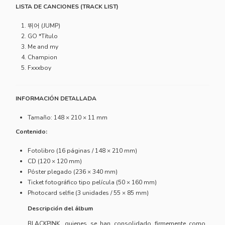
LISTA DE CANCIONES (TRACK LIST)
뛰어 (JUMP)
GO *Título
Me and my
Champion
Fxxxboy
INFORMACIÓN DETALLADA
Tamaño: 148 × 210 × 11 mm
Contenido:
Fotolibro (16 páginas / 148 × 210 mm)
CD (120 × 120 mm)
Póster plegado (236 × 340 mm)
Ticket fotográfico tipo película (50 × 160 mm)
Photocard selfie (3 unidades / 55 × 85 mm)
Descripción del álbum
BLACKPINK
, quienes se han consolidado firmemente como