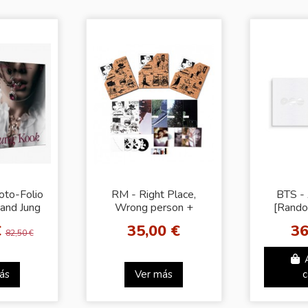
oto-Folio
RM - Right Place,
BTS -
 and Jung
Wrong person +
[Rando
Time
Lucky Draw SW
SW Ran
€
35,00 €
36
nce]
82,50 €
ás
Ver más
c