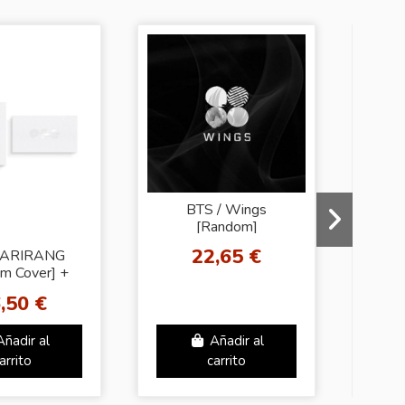
-10%
BTS / Wings
[Random]
22,65 €
 ARIRANG
J
m Cover] +
GO
dom Photo
,50 €
2
CARD
Añadir al
Añadir al
arrito
carrito