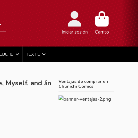
Iniciar sesión
Carrito
ELUCHE
TEXTIL
, Myself, and Jin
Ventajas de comprar en
Chunichi Comics