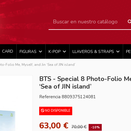
CARD
FIGURAS
K-POP
LLAVEROS & STRAPS
P
to-Folio Me, Myself, and Jin ‘Sea of JIN island’
BTS - Special 8 Photo-Folio Me
‘Sea of JIN island’
Referencia
8809375124081
NO DISPONIBLE
63,00 €
70,00 €
-10%