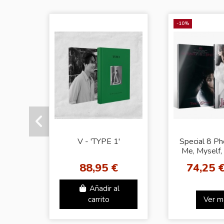
-10%
V - 'TYPE 1'
Special 8 Ph
Me, Myself,
Kook [
88,95 €
74,25 
Differe
Añadir al
carrito
Ver m