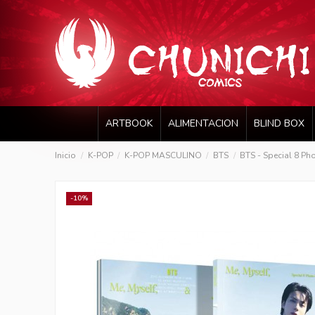
ARTBOOK
ALIMENTACION
BLIND BOX
Inicio
K-POP
K-POP MASCULINO
BTS
BTS - Special 8 Pho
-10%