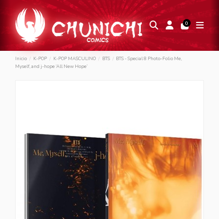
0
Inicio
K-POP
K-POP MASCULINO
BTS
BTS - Special 8 Photo-Folio Me,
Myself, and j-hope ‘All New Hope’