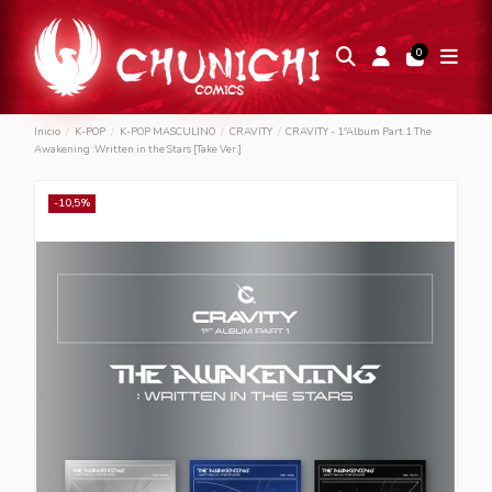
0
Inicio
K-POP
K-POP MASCULINO
CRAVITY
CRAVITY - 1ºAlbum Part.1 The
Awakening :Written in the Stars [Take Ver.]
-10,5%