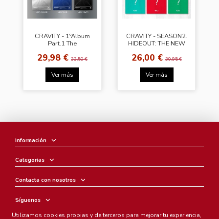
CRAVITY - 1ºAlbum
CRAVITY - SEASON2.
Part.1 The
HIDEOUT: THE NEW
Awakening :Written
DAY WE STEP INTO
29,98 €
26,00 €
in the Stars [Youth
[Ver.2]
33,50 €
30,95 €
Ver.]
Ver más
Ver más
Información
Categorias
Contacta con nosotros
Síguenos
Utilizamos cookies propias y de terceros para mejorar tu experiencia,