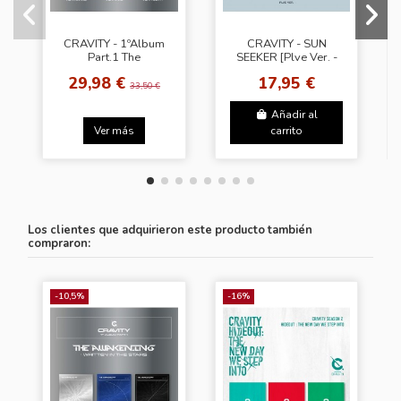
CRAVITY - 1ºAlbum
CRAVITY - SUN
Part.1 The
SEEKER [Plve Ver. -
Awakening :Written
Random Cover]
29,98 €
17,95 €
in the Stars [Awake
33,50 €
Ver.]
Añadir al
Ver más
carrito
Los clientes que adquirieron este producto también
compraron:
-10,5%
-16%