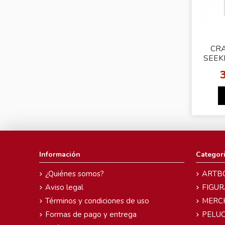
CRA
SEEK
n
Información
Categor
¿Quiénes somos?
ARTB
Aviso legal
FIGUR
Términos y condiciones de uso
MERC
Formas de pago y entrega
PELU