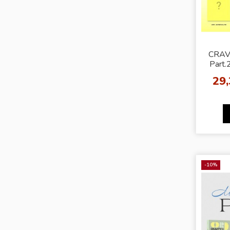
CRAVI
Part.
OU
29
[R
-10%