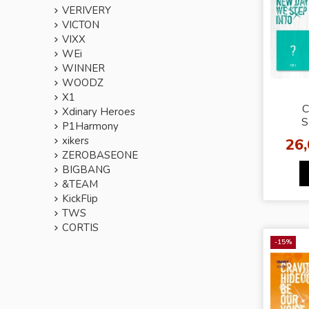
VERIVERY
VICTON
VIXX
WEi
WINNER
WOODZ
X1
C
Xdinary Heroes
S
P1Harmony
HI
xikers
26
NE
ZEROBASEONE
STEP
BIGBANG
&TEAM
KickFlip
TWS
CORTIS
-15%