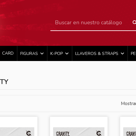
CARD
FIGURAS
K-POP
LLAVEROS & STRAPS
P
ITY
Mostra