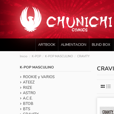
ARTBOOK
ALIMENTACION
BLIND BOX
Inicio
K-POP
K-POP MASCULINO
CRAVITY
K-POP MASCULINO
CRAV
ROOKIE y VARIOS
ATEEZ
RIIZE
ASTRO
A.C.E.
BTOB
BTS