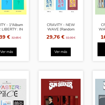
TY - 1ºAlbum
CRAVITY - NEW
C
2 LIBERTY : IN
WAVE [Random
WAV
R COSMOS
Ver.]
R
,39 €
29,76 €
1
andom Ver.]
32,65 €
32,00 €
Ver más
Ver más