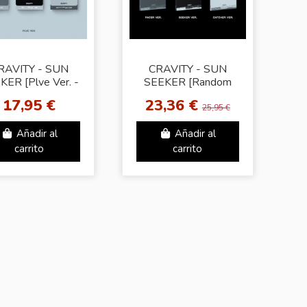
RAVITY - SUN
CRAVITY - SUN
KER [Plve Ver. -
SEEKER [Random
andom Cover]
Cover]
17,95 €
23,36 €
25,95 €
Añadir al
Añadir al
carrito
carrito