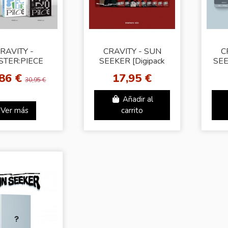
RAVITY -
CRAVITY - SUN
C
TER:PIECE
SEEKER [Digipack
SEE
ndom Cover]
Ver. - Random Cover]
R
,86 €
17,95 €
30,95 €
Añadir al
Ver más
carrito