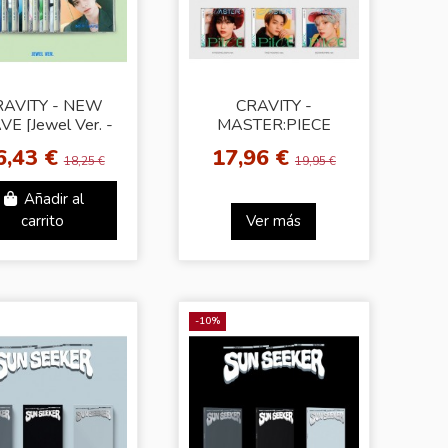
RAVITY - NEW
CRAVITY -
E [Jewel Ver. -
MASTER:PIECE
andom Cover]
[Jewel Ver. - Random
6,43 €
17,96 €
Cover]
18,25 €
19,95 €
Añadir al
carrito
Ver más
-10%