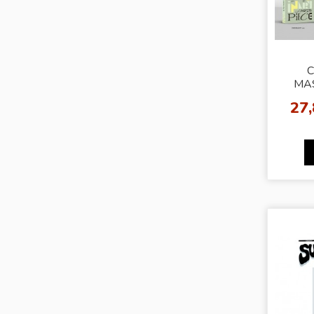
C
MAS
[Ra
27