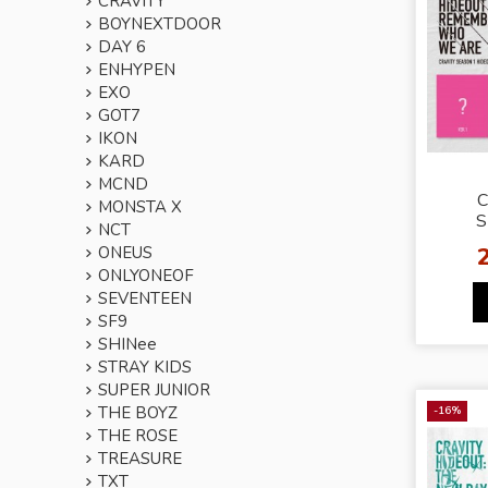
CRAVITY
BOYNEXTDOOR
DAY 6
ENHYPEN
EXO
GOT7
IKON
KARD
MCND
C
MONSTA X
S
NCT
ONEUS
REM
ONLYONEOF
WE 
SEVENTEEN
SF9
SHINee
STRAY KIDS
SUPER JUNIOR
THE BOYZ
-16%
THE ROSE
TREASURE
TXT