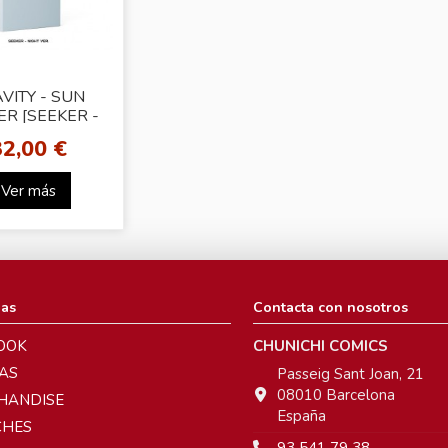
VITY - SUN
ER [SEEKER -
ight VER.]
32,00 €
Ver más
ias
Contacta con nosotros
OOK
CHUNICHI COMICS
AS
Passeig Sant Joan, 21
08010 Barcelona
HANDISE
España
CHES