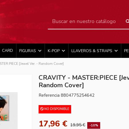
CARD
FIGURAS
K-POP
LLAVEROS & STRAPS
P
TER:PIECE [Jewel Ver. - Random Cover]
CRAVITY - MASTER:PIECE [Jew
Random Cover]
Referencia
8804775254642
NO DISPONIBLE
17,96 €
19,95 €
-10%