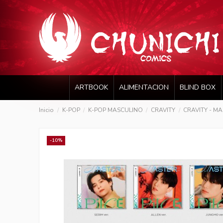
ARTBOOK
ALIMENTACION
BLIND BOX
Inicio
K-POP
K-POP MASCULINO
CRAVITY
CRAVITY - MAS
-10%