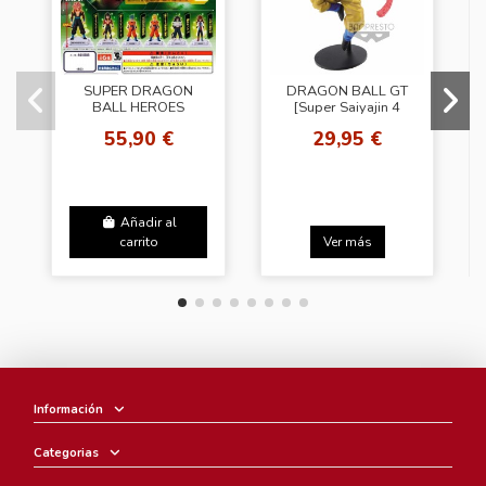
SUPER DRAGON
DRAGON BALL GT
BALL HEROES
[Super Saiyajin 4
SKILLS VOL.3
Goku]
55,90 €
29,95 €
KAMEHAMEHA
Añadir al
carrito
Ver más
Información
Categorias