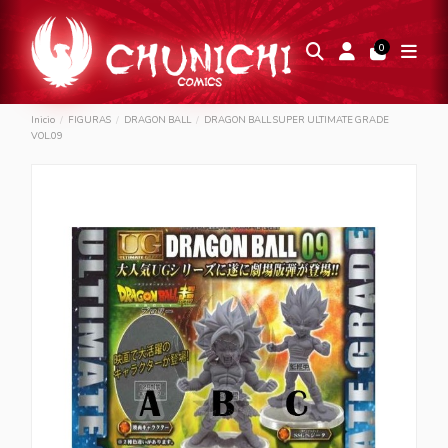
0
Inicio
FIGURAS
DRAGON BALL
DRAGON BALL SUPER ULTIMATE GRADE
VOL.09