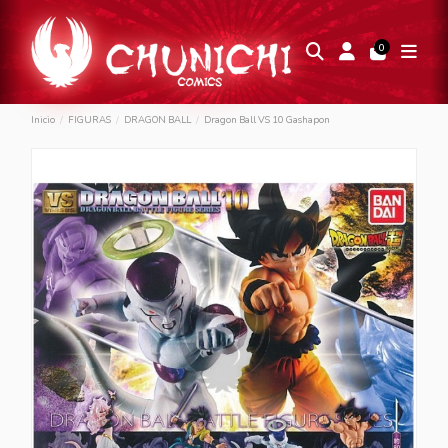
0
Inicio
FIGURAS
DRAGON BALL
Dragon Ball VS 10 Gashapon