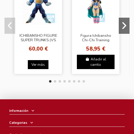
ICHIBANSHO FIGURE
Figura Ichibansho
SUPER TRUNKS (VS
Chi-Chi Training
OMNIBUS SUPER)
Section Dragon Ball
60,00 €
58,95 €
Añadir al
Ver más
carrito
Información
Categorias