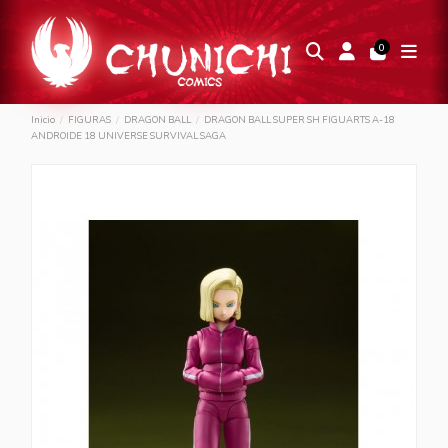
0
Inicio
FIGURAS
DRAGON BALL
DRAGON BALL SUPER SH FIGUARTS A-18
ANDROIDE 18 UNIVERSE SURVIVAL SAGA