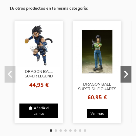
16 otros productos en la misma categoría:
DRAGON BALL
SUPER LEGEND
BATTLE FIGURE -
44,95 €
DRAGON BALL
SHALLOT
SUPER SH FIGUARTS
A-17 ANDROIDE 17
60,95 €
UNIVERSE SURVIVAL
SAGA
Añadir al
carrito
Ver más