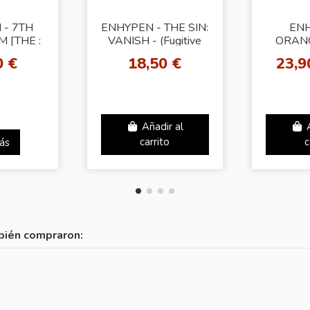
 - 7TH
ENHYPEN - THE SIN:
ENH
 [THE :
VANISH - (Fugitive
ORAN
] (Voice
Ver.) (7Types
[K
0 €
18,50 €
23,9
Ver.)
Random)
Añadir al
ás
carrito
c
bién compraron: