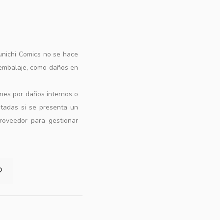
unichi Comics no se hace
 embalaje, como daños en
ones por daños internos o
ptadas si se presenta un
roveedor para gestionar