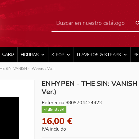
CARD
FIGURAS
K-POP
LLAVEROS & STRAPS
P
E SIN: VANISH - (Weverse Ver.)
ENHYPEN - THE SIN: VANISH 
Ver.)
Referencia
8809704434423
¡En stock!
16,00 €
IVA incluido