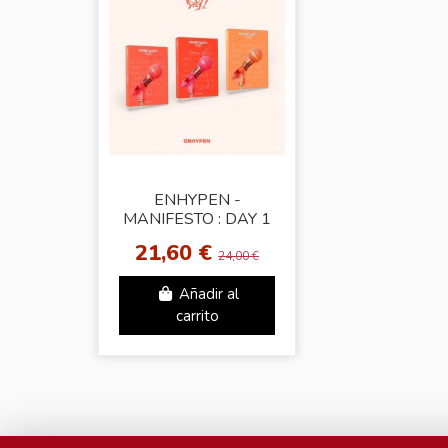
ENHYPEN -
MANIFESTO : DAY 1
[Random Ver.]
21,60 €
24,00 €
Añadir al
carrito