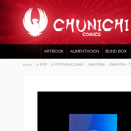
ARTBOOK
ALIMENTACION
BLIND BOX
Inicio
K-POP
K-POP MASCULINO
ENHYPEN
ENHYPEN - TH