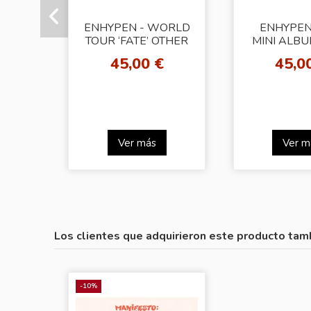
ENHYPEN - WORLD
ENHYPEN
TOUR ‘FATE’ OTHER
MINI ALBUM
STORIES
SIN VANISH
45,00 €
45,0
Keyring 
Ver más
Ver m
Los clientes que adquirieron este producto tam
-10%