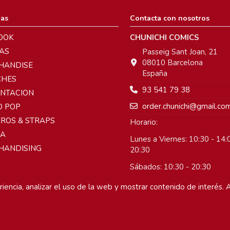
ias
Contacta con nosotros
OOK
CHUNICHI COMICS
AS
Passeig Sant Joan, 21
08010 Barcelona
HANDISE
España
CHES
93 541 79 38
ENTACION
order.chunichi@gmail.co
O POP
ROS & STRAPS
Horario:
A
Lunes a Viernes: 10:30 - 14:0
HANDISING
20:30
Sábados: 10:30 - 20:30
Domingos: Cerrado
iencia, analizar el uso de la web y mostrar contenido de interés. A
 derechos reservados.