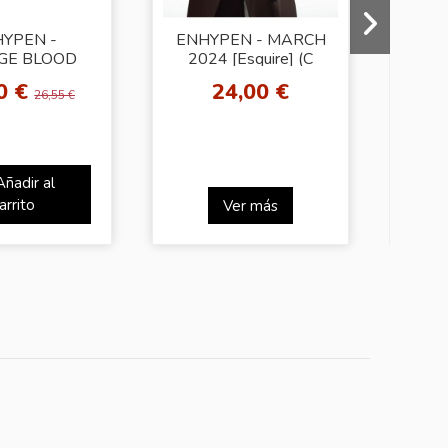
YPEN -
ENHYPEN - MARCH
GE BLOOD
2024 [Esquire] (C
OR
ALPA]
VER) (HEOSEUNG)
[KS
0 €
24,00 €
2
Ph
26,55 €
Añadir al
arrito
Ver más