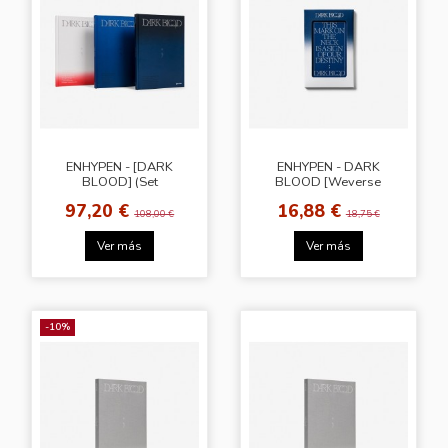
ENHYPEN - [DARK
ENHYPEN - DARK
BLOOD] (Set
BLOOD [Weverse
ver.)+Wersele Gift
Albums Ver.]
97,20 €
16,88 €
108,00 €
18,75 €
Ver más
Ver más
-10%