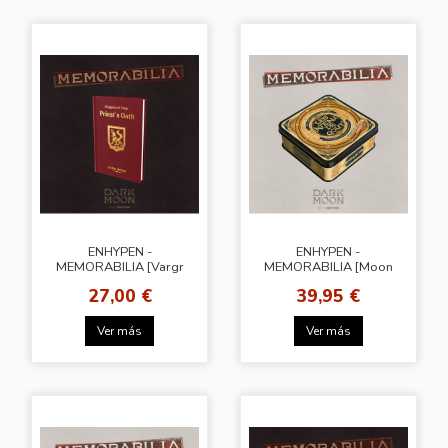
ENHYPEN -
ENHYPEN -
MEMORABILIA [Vargr
MEMORABILIA [Moon
Ver.] + Weverse Gift
Ver.] + Weverse Gift
27,00 €
39,95 €
(WS)
(WS)
Ver más
Ver más