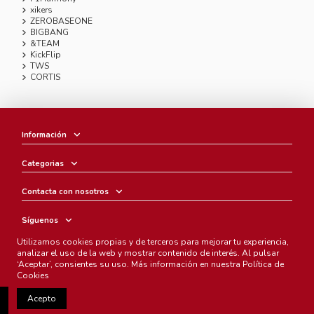
xikers
ZEROBASEONE
BIGBANG
&TEAM
KickFlip
TWS
CORTIS
Información
Categorias
Contacta con nosotros
Síguenos
Utilizamos cookies propias y de terceros para mejorar tu experiencia,
Boletín
analizar el uso de la web y mostrar contenido de interés. Al pulsar
‘Aceptar’, consientes su uso. Más información en nuestra
Política de
Cookies
Acepto
Chunichi Comics
- © Copyright 2005-2025. Todos los derechos
reservados.