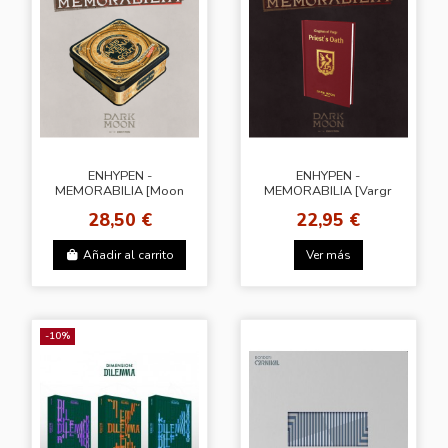
ENHYPEN -
ENHYPEN -
MEMORABILIA [Moon
MEMORABILIA [Vargr
Ver.]
Ver.]
28,50 €
22,95 €
Añadir al carrito
Ver más
-10%