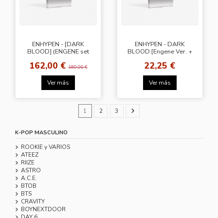
ENHYPEN - [DARK
ENHYPEN - DARK
BLOOD] (ENGENE set
BLOOD [Engene Ver. +
ver.)+Wervese Gift
Transparent Frame
162,00 €
22,25 €
Photocard (BDM / 1 of 7
180,00 €
types]
Ver más
Ver más
1
2
3
K-POP MASCULINO
ROOKIE y VARIOS
ATEEZ
RIIZE
ASTRO
A.C.E.
BTOB
BTS
CRAVITY
BOYNEXTDOOR
DAY 6