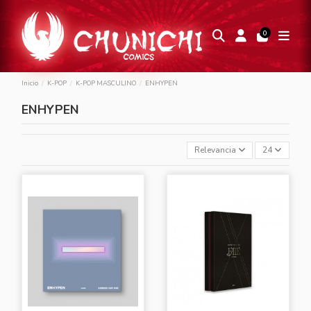
0
Inicio
K-POP
K-POP MASCULINO
ENHYPEN
ENHYPEN
Relevancia
24