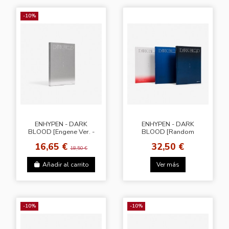
-10%
ENHYPEN - DARK
ENHYPEN - DARK
BLOOD [Engene Ver. -
BLOOD [Random
Random Photobook]
Cover] + Photocard
16,65 €
32,50 €
(BDM / 1 de 3 tipos)
18,50 €
Añadir al carrito
Ver más
-10%
-10%