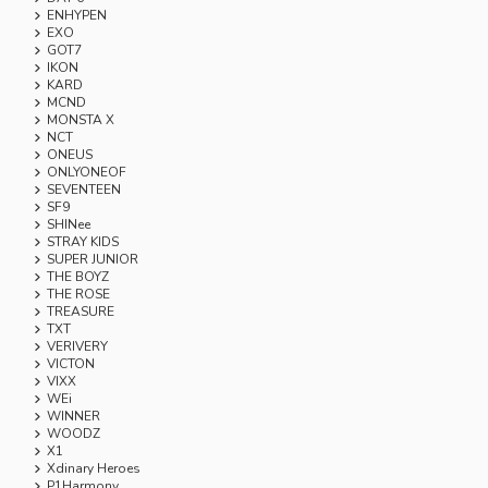
ENHYPEN
EXO
GOT7
IKON
KARD
MCND
MONSTA X
NCT
ONEUS
ONLYONEOF
SEVENTEEN
SF9
SHINee
STRAY KIDS
SUPER JUNIOR
THE BOYZ
THE ROSE
TREASURE
TXT
VERIVERY
VICTON
VIXX
WEi
WINNER
WOODZ
X1
Xdinary Heroes
P1Harmony