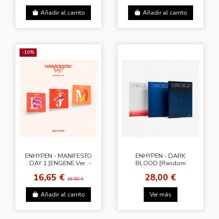
Añadir al carrito
Añadir al carrito
-10%
ENHYPEN - MANIFESTO
ENHYPEN - DARK
: DAY 1 [ENGENE Ver. -
BLOOD [Random
Random Ver.]
Cover]
16,65 €
28,00 €
18,50 €
Añadir al carrito
Ver más