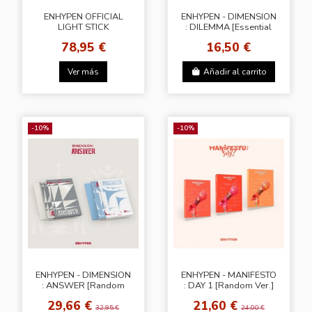
ENHYPEN OFFICIAL
ENHYPEN - DIMENSION
LIGHT STICK
: DILEMMA [Essential
Ver.]
78,95 €
16,50 €
Ver más
Añadir al carrito
-10%
-10%
ENHYPEN - DIMENSION
ENHYPEN - MANIFESTO
: ANSWER [Random
: DAY 1 [Random Ver.]
Type]
29,66 €
21,60 €
32,95 €
24,00 €