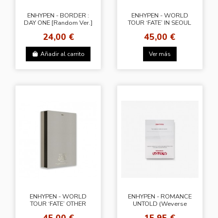
ENHYPEN - BORDER :
ENHYPEN - WORLD
DAY ONE [Random Ver.]
TOUR ‘FATE’ IN SEOUL
24,00 €
45,00 €
Añadir al carrito
Ver más
ENHYPEN - WORLD
ENHYPEN - ROMANCE
TOUR ‘FATE’ OTHER
UNTOLD (Weverse
STORIES
Albums ver.)
45,00 €
15,95 €