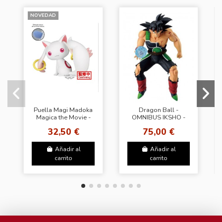
NOVEDAD
Puella Magi Madoka
Dragon Ball -
Magica the Movie -
OMNIBUS IKSHO -
Rebellion- Fluffy
BARDOCK
32,50 €
75,00 €
Puffy～Kyubey &
Bebe～(A:Kyubey)
Añadir al
Añadir al
carrito
carrito