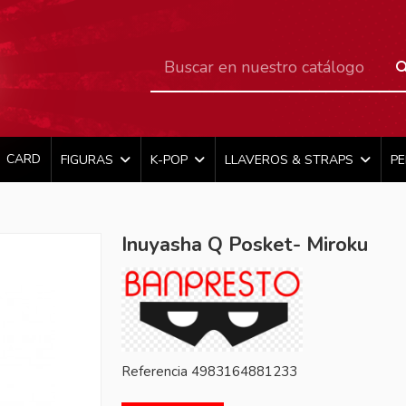
CARD
FIGURAS
K-POP
LLAVEROS & STRAPS
P
Inuyasha Q Posket- Miroku
Referencia
4983164881233