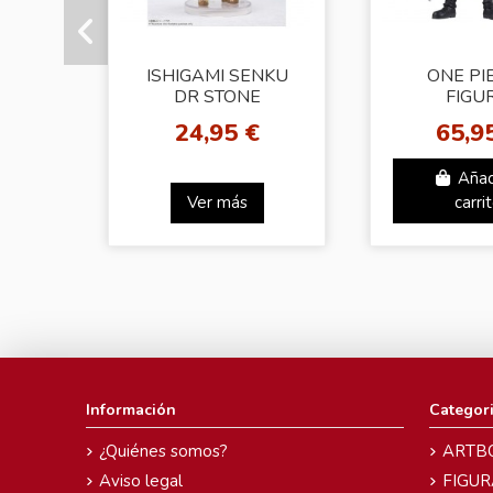
ISHIGAMI SENKU
ONE PIE
DR STONE
FIGU
FIGUARTS MINI
ICHIBA
24,95 €
65,9
LEGEN
HEROES MO
Añad
GARP Y
Ver más
carri
Información
Categor
¿Quiénes somos?
ARTB
Aviso legal
FIGUR