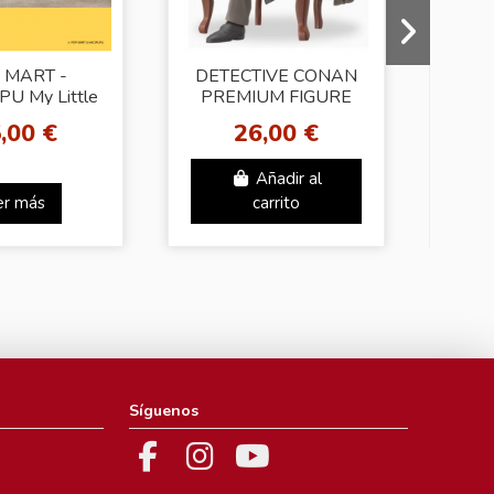
 MART -
DETECTIVE CONAN
POP
U My Little
PREMIUM FIGURE
- 
ries Figures
[Rei Furuya]
S
,00 €
26,00 €
Añadir al
er más
carrito
Síguenos