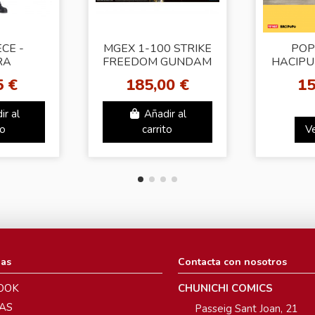
CE -
MGEX 1-100 STRIKE
POP
RA
FREEDOM GUNDAM
HACIPUP
NSHO
RE-RUN
Hero Se
5 €
185,00 €
15
DARY
NKEY D.
ir al
Añadir al
OUNG
to
carrito
V
ias
Contacta con nosotros
OOK
CHUNICHI COMICS
AS
Passeig Sant Joan, 21