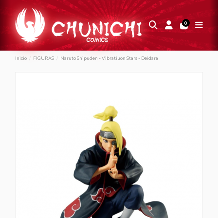
0
Inicio
FIGURAS
Naruto Shipuden - Vibratiuon Stars - Deidara