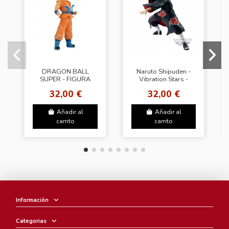
DRAGON BALL
Naruto Shipuden -
SUPER - FIGURA
Vibration Stars -
CLEARISE SON
Sasori
32,00 €
32,00 €
GOKU
Añadir al
Añadir al
carrito
carrito
Información
Categorias