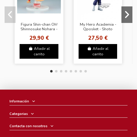
Figura Shin-chan Oh!
My Hero Academia -
Shinnosuke Nohara -
Qposket - Shoto
Colección Oficial
29,90 €
27,50 €
Banpresto / Bandai
Spirits
Añadir al
Añadir al
carrito
carrito
Información
Categorias
Contacta con nosotros