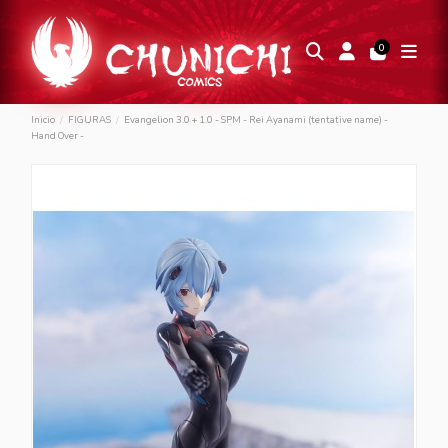
0
Inicio
FIGURAS
Evangelion 3.0 + 1.0 - SPM - Rei Ayanami (tentative name) -
Hand Over -