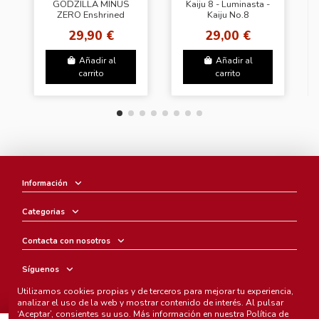
GODZILLA MINUS
Kaiju 8 - Luminasta -
ZERO Enshrined
Kaiju No.8
Monsters EX
29,90 €
29,00 €
GODZILLA(2026)
Añadir al
Añadir al
carrito
carrito
Información
Categorias
Contacta con nosotros
Síguenos
Utilizamos cookies propias y de terceros para mejorar tu experiencia,
Boletín
analizar el uso de la web y mostrar contenido de interés. Al pulsar
‘Aceptar’, consientes su uso. Más información en nuestra
Política de