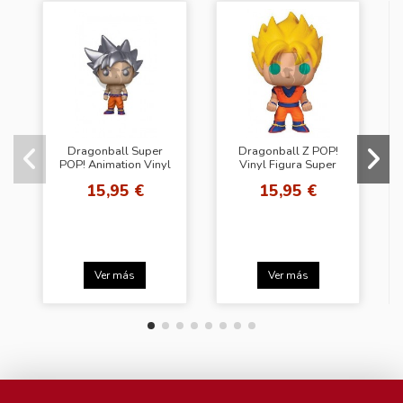
Dragonball Super
Dragonball Z POP!
POP! Animation Vinyl
Vinyl Figura Super
Figura Goku (Ultra
Saiyan Goku 10 cm
15,95 €
15,95 €
Instinct) 9 cm
Ver más
Ver más