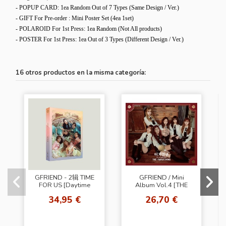
- POPUP CARD: 1ea Random Out of 7 Types (
Same Design / Ver.
)
- GIFT For Pre-order : Mini Poster Set (4ea 1set)
- POLAROID For 1st Press: 1ea Random (Not All products)
- POSTER
For 1st Press
: 1ea Out of 3
Types (Different Design / Ver.
)
16 otros productos en la misma categoría:
GFRIEND - 2辑 TIME
GFRIEND / Mini
FOR US [Daytime
Album Vol.4 [THE
Ver.]
AWAKENING] (Knight
34,95 €
26,70 €
ver.)