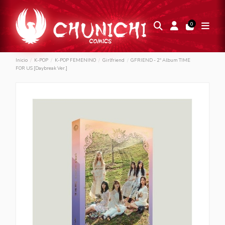
0
Inicio
K-POP
K-POP FEMENINO
Girlfriend
GFRIEND - 2º Album TIME
FOR US [Daybreak Ver.]