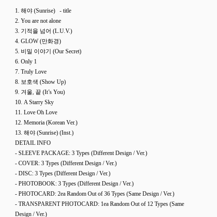
1. 해야 (Sunrise) - title
2. You are not alone
3. 기적을 넘어 (L.U.V.)
4. GLOW (만화경)
5. 비밀 이야기 (Our Secret)
6. Only 1
7. Truly Love
8. 보호색 (Show Up)
9. 겨울, 끝 (It’s You)
10. A Starry Sky
11. Love Oh Love
12. Memoria (Korean Ver.)
13. 해야 (Sunrise) (Inst.)
DETAIL INFO
- SLEEVE PACKAGE: 3 Types (Different Design / Ver.)
- COVER: 3
Types (Different Design / Ver.
)
- DISC: 3
Types (Different Design / Ver.
)
- PHOTOBOOK: 3
Types (Different Design / Ver.
)
- PHOTOCARD: 2ea Random Out of 36 Types (Same Design / Ver.)
- TRANSPARENT PHOTOCARD: 1ea Random Out of 12 Types (
Same
Design / Ver.
)