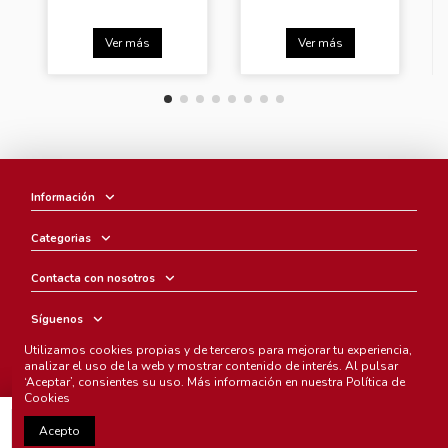
Ver más
Ver más
Información
Categorias
Contacta con nosotros
Síguenos
Utilizamos cookies propias y de terceros para mejorar tu experiencia,
Boletín
analizar el uso de la web y mostrar contenido de interés. Al pulsar
‘Aceptar’, consientes su uso. Más información en nuestra
Política de
Cookies
Añadir al carrito
Acepto
Chunichi Comics
- © Copyright 2005-2025. Todos los derechos