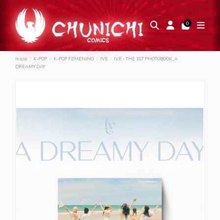
0
Inicio
K-POP
K-POP FEMENINO
IVE
IVE - THE 1ST PHOTOBOOK_A
DREAMY DAY