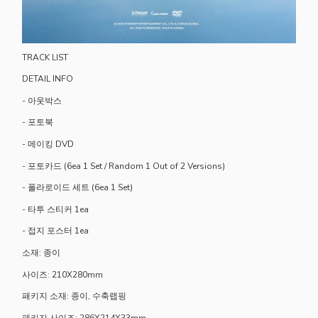
TRACK LIST
DETAIL INFO
- 아웃박스
- 포토북
- 메이킹 DVD
- 포토카드 (6ea 1 Set / Random 1 Out of 2 Versions)
- 폴라로이드 세트 (6ea 1 Set)
- 타투 스티커 1ea
- 접지 포스터 1ea
소재: 종이
사이즈: 210X280mm
패키지 소재: 종이, 수축랩핑
패키지 사이즈: 286X214X33mm