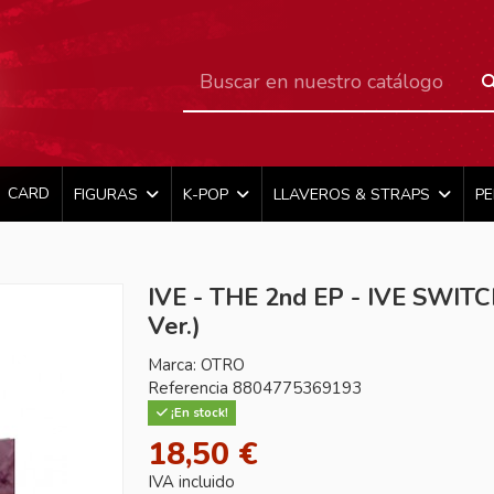
CARD
FIGURAS
K-POP
LLAVEROS & STRAPS
P
IVE - THE 2nd EP - IVE SWITC
Ver.)
Marca:
OTRO
Referencia
8804775369193
¡En stock!
18,50 €
IVA incluido