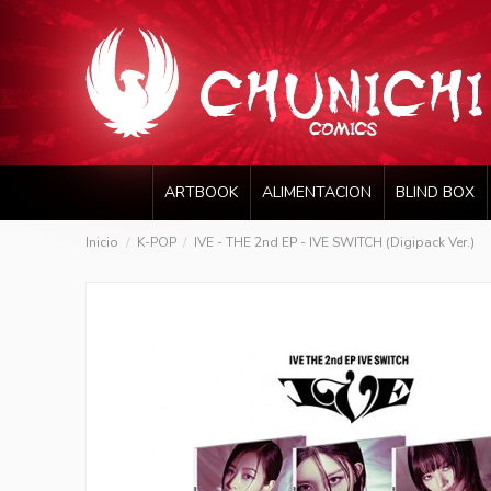
ARTBOOK
ALIMENTACION
BLIND BOX
Inicio
K-POP
IVE - THE 2nd EP - IVE SWITCH (Digipack Ver.)