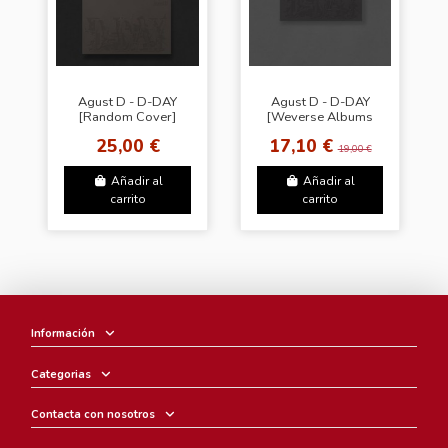
Agust D - D-DAY
Agust D - D-DAY
[Random Cover]
[Weverse Albums
Ver.]
25,00 €
17,10 €
19,00 €
Añadir al
Añadir al
carrito
carrito
Información
Categorias
Contacta con nosotros