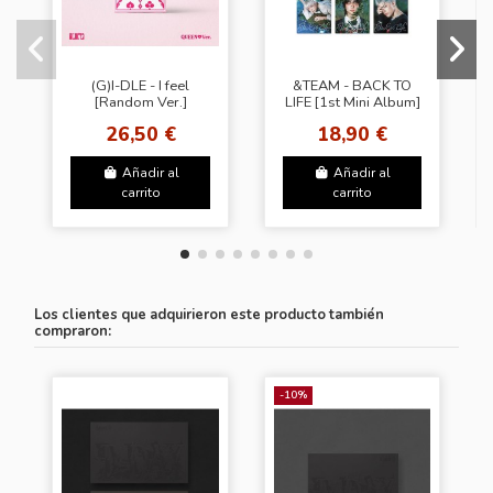
(G)I-DLE - I feel
&TEAM - BACK TO
[Random Ver.]
LIFE [1st Mini Album]
- (ROAR Ver.)
26,50 €
18,90 €
(9Types Random) +
POB LUCKY DRAW...
Añadir al
Añadir al
carrito
carrito
Los clientes que adquirieron este producto también
compraron:
-10%