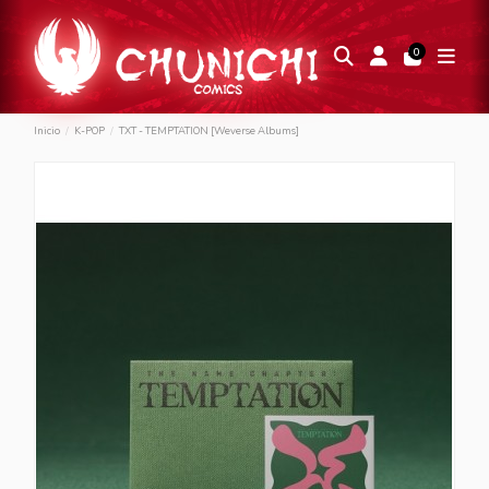
0
Inicio
K-POP
TXT - TEMPTATION [Weverse Albums]