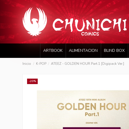
ARTBOOK
ALIMENTACION
BLIND BOX
Inicio
K-POP
ATEEZ - GOLDEN HOUR Part.1 [Digipack Ver.]
-20%