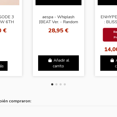
ISODE 3
aespa - Whiplash
ENHYPEN
W 6TH
[BEAT Ver. - Random
: BLIS
BUM +
Cover]
Albu
0 €
28,95 €
otocard
Re
M)
P
14,0
Añadir al
ás
carrito
c
bién compraron: