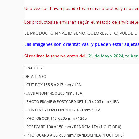
Una vez que hayan pasado los 5 dias naturales, ya no ser
Los productos se enviarán según el método de envío sele
EL PRODUCTO FINAL (DISEÑO, COLORES, ETC) PUEDE DI
Las imágenes son orientativas, y pueden estar sujeta
Si realizas la reserva antes del
21
de Mayo 2024, te ben
TRACK LIST
DETAIL INFO
- OUT BOX 155.5 x 217 mm / 1EA
- INVITATION 145 x 205 mm / 1EA
- PHOTO FRAME & POSTCARD SET 145 x 205 mm / 1EA
- CONTENTS ENVELOPE 110 x 160 mm / 1EA
- PHOTOBOOK 145 x 205 mm / 120p
- POSTCARD 100 x 150 mm / RANDOM 1EA (1 OUT OF 8)
- PHOTOCARD A 55 x 85 mm / RANDOM 1EA (1 OUT OF 8)