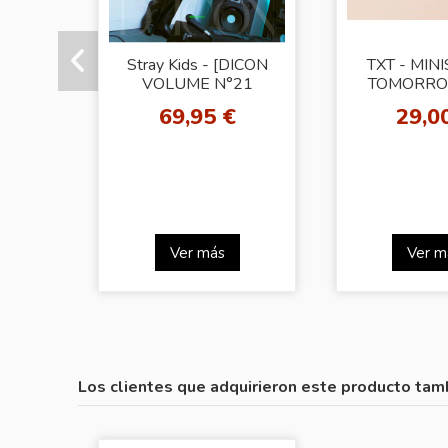
Stray Kids - [DICON
TXT - MIN
VOLUME N°21
TOMORRO
STRAY KIDS B-
MINI AL
69,95 €
29,0
SECRET KIDZ]
Random Ph
(CHANGBIN VER)
(BD
Ver más
Ver m
Los clientes que adquirieron este producto tam