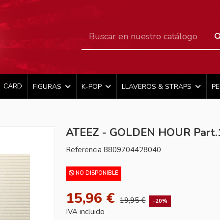
CARD
FIGURAS
K-POP
LLAVEROS & STRAPS
P
ATEEZ - GOLDEN HOUR Part.1 
Referencia
8809704428040
NO DISPONIBLE
15,96 €
19,95 €
-20%
IVA incluido