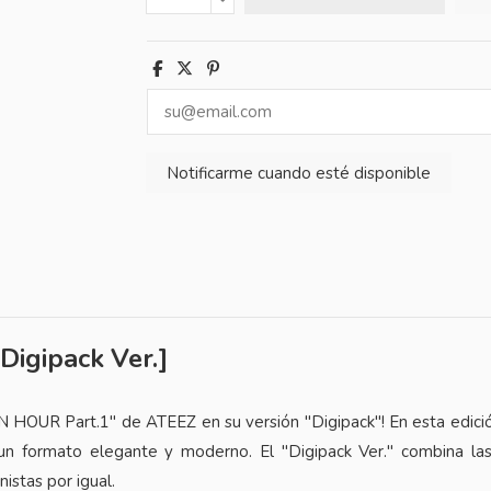
igipack Ver.]
EN HOUR Part.1" de
ATEEZ
en su versión "Digipack"! En esta edi
n un formato elegante y moderno. El "Digipack Ver." combina 
istas por igual.