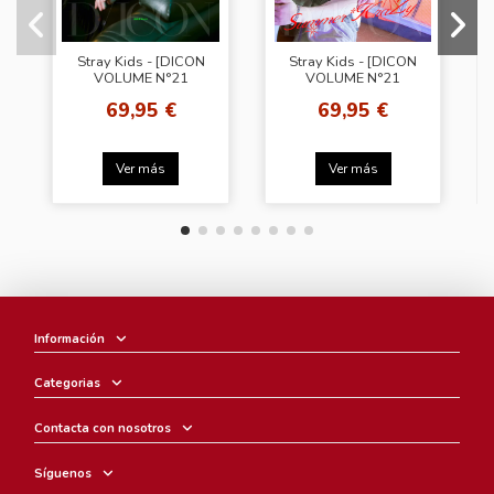
Stray Kids - [DICON
Stray Kids - [DICON
VOLUME N°21
VOLUME N°21
STRAY KIDS B-
STRAY KIDS A-
69,95 €
69,95 €
SECRET KIDZ]
Summer KraZy]
(BANG CHAN VER)
(BANG CHAN VER)
Ver más
Ver más
Información
Categorias
Contacta con nosotros
Síguenos