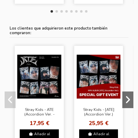
Los clientes que adquirieron este producto también
compraron:
Stray Kids - ATE
Stray Kids - [ATE]
(Accordion Ver. -
(Accordion Ver.)
Random Cover)
(Random Ver.) +
17,95 €
25,95 €
Random Photocard
(SW)
Añadir al
Añadir al