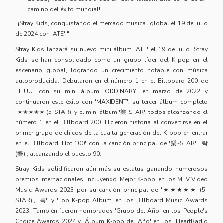
camino del éxito mundial!
"¡Stray Kids, conquistando el mercado musical global el 19 de julio
de 2024 con 'ATE'!"
Stray Kids lanzará su nuevo mini álbum 'ATE' el 19 de julio. Stray
Kids se han consolidado como un grupo líder del K-pop en el
escenario global, logrando un crecimiento notable con música
autoproducida. Debutaron en el número 1 en el Billboard 200 de
EE.UU. con su mini álbum 'ODDINARY' en marzo de 2022 y
continuaron este éxito con 'MAXIDENT', su tercer álbum completo
'★★★★★ (5-STAR)' y el mini álbum '樂-STAR', todos alcanzando el
número 1 en el Billboard 200. Hicieron historia al convertirse en el
primer grupo de chicos de la cuarta generación del K-pop en entrar
en el Billboard 'Hot 100' con la canción principal de '樂-STAR', '락
(樂)', alcanzando el puesto 90.
Stray Kids solidificaron aún más su estatus ganando numerosos
premios internacionales, incluyendo 'Mejor K-pop' en los MTV Video
Music Awards 2023 por su canción principal de '★★★★★ (5-
STAR)', '특', y 'Top K-pop Album' en los Billboard Music Awards
2023. También fueron nombrados 'Grupo del Año' en los People's
Choice Awards 2024 y 'Álbum K-pop del Año' en los iHeartRadio