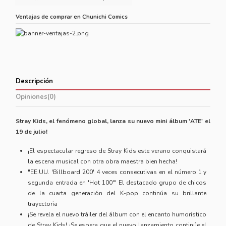
Ventajas de comprar en Chunichi Comics
Descripción
Opiniones
(0)
Stray Kids, el fenómeno global, lanza su nuevo mini álbum 'ATE' el
19 de julio!
¡El espectacular regreso de Stray Kids este verano conquistará
la escena musical con otra obra maestra bien hecha!
"EE.UU. 'Billboard 200' 4 veces consecutivas en el número 1 y
segunda entrada en 'Hot 100'" El destacado grupo de chicos
de la cuarta generación del K-pop continúa su brillante
trayectoria
¡Se revela el nuevo tráiler del álbum con el encanto humorístico
de Stray Kids! ¡Se espera que el nuevo lanzamiento continúe el