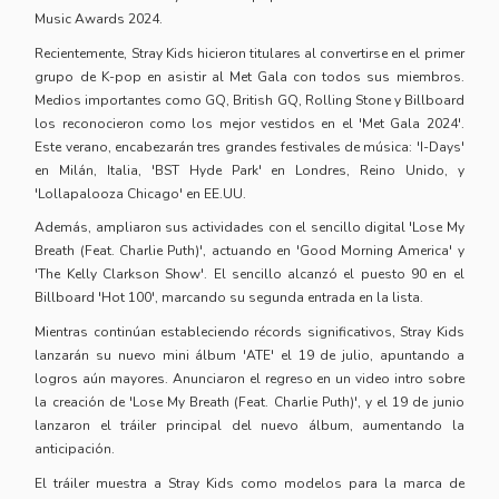
Music Awards 2024.
Recientemente, Stray Kids hicieron titulares al convertirse en el primer
grupo de K-pop en asistir al Met Gala con todos sus miembros.
Medios importantes como GQ, British GQ, Rolling Stone y Billboard
los reconocieron como los mejor vestidos en el 'Met Gala 2024'.
Este verano, encabezarán tres grandes festivales de música: 'I-Days'
en Milán, Italia, 'BST Hyde Park' en Londres, Reino Unido, y
'Lollapalooza Chicago' en EE.UU.
Además, ampliaron sus actividades con el sencillo digital 'Lose My
Breath (Feat. Charlie Puth)', actuando en 'Good Morning America' y
'The Kelly Clarkson Show'. El sencillo alcanzó el puesto 90 en el
Billboard 'Hot 100', marcando su segunda entrada en la lista.
Mientras continúan estableciendo récords significativos, Stray Kids
lanzarán su nuevo mini álbum 'ATE' el 19 de julio, apuntando a
logros aún mayores. Anunciaron el regreso en un video intro sobre
la creación de 'Lose My Breath (Feat. Charlie Puth)', y el 19 de junio
lanzaron el tráiler principal del nuevo álbum, aumentando la
anticipación.
El tráiler muestra a Stray Kids como modelos para la marca de