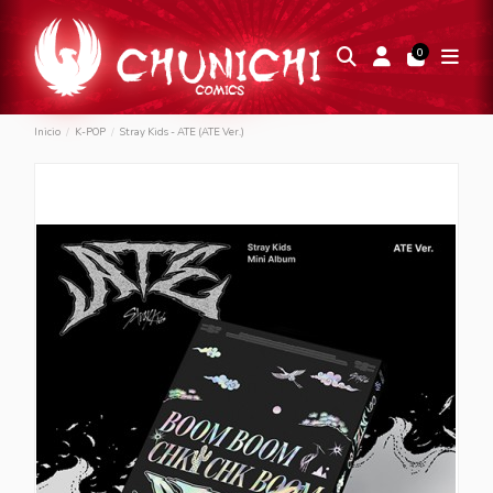
0
Inicio
K-POP
Stray Kids - ATE (ATE Ver.)