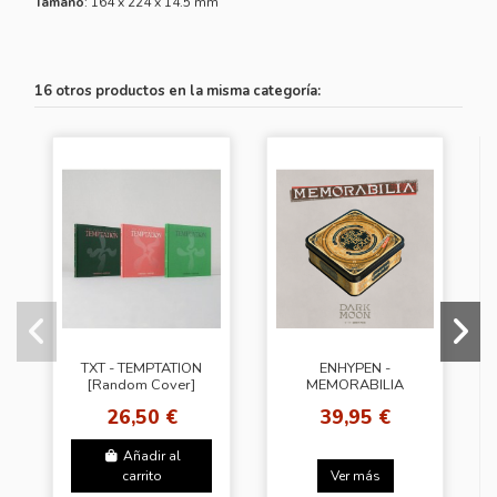
Tamaño
: 164 x 224 x 14.5 mm
16 otros productos en la misma categoría:
TXT - TEMPTATION
ENHYPEN -
[Random Cover]
MEMORABILIA
[Moon Ver.] +
26,50 €
39,95 €
Weverse Gift (WS)
Añadir al
carrito
Ver más