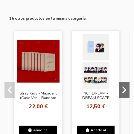
16 otros productos en la misma categoría:
Stray Kids - Maxident
NCT DREAM -
(Case Ver. - Random
DREAM SCAPE
Cover)
ZONE - TRADING
22,00 €
12,50 €
CARD PACK SET. A
(DREAM)
Añadir al
Añadir al