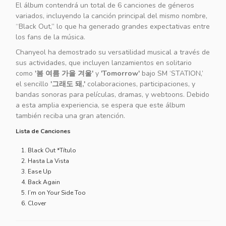
El álbum contendrá un total de 6 canciones de géneros
variados, incluyendo la canción principal del mismo nombre,
“Black Out,” lo que ha generado grandes expectativas entre
los fans de la música.
Chanyeol ha demostrado su versatilidad musical a través de
sus actividades, que incluyen lanzamientos en solitario
como
'봄 여름 가을 겨울'
y
'Tomorrow'
bajo SM ‘STATION,’
el sencillo
'그래도 돼,'
colaboraciones, participaciones, y
bandas sonoras para películas, dramas, y webtoons. Debido
a esta amplia experiencia, se espera que este álbum
también reciba una gran atención.
Lista de Canciones
Black Out *Título
Hasta La Vista
Ease Up
Back Again
I’m on Your Side Too
Clover