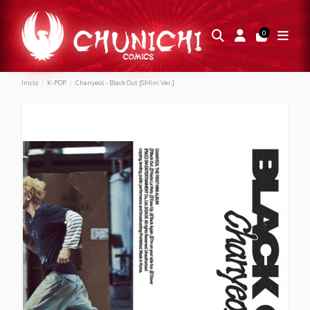
0
Inicio
K-POP
Chanyeol - Black Out [SMini Ver.]