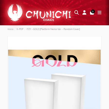
0
Inicio
K-POP
ITZY - GOLD [Platform Nemo Ver. - Random Cover]