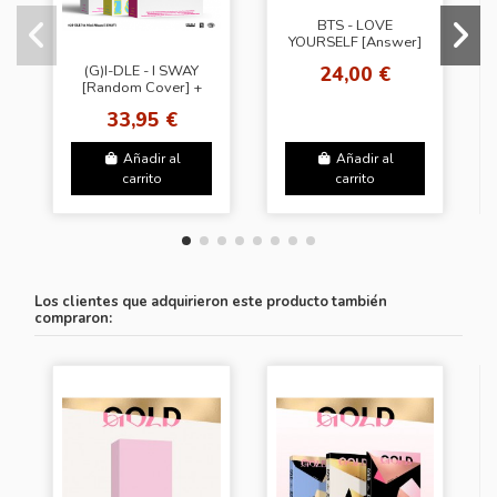
BTS - LOVE
YOURSELF [Answer]
24,00 €
(G)I-DLE - I SWAY
[Random Cover] +
Random Photocard
33,95 €
(SW)
Añadir al
Añadir al
carrito
carrito
Los clientes que adquirieron este producto también
compraron: