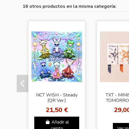
16 otros productos en la misma categoría:
NCT WISH - Steady
TXT - MIN
[QR Ver.]
TOMORRO
MINI AL
21,50 €
29,0
Random Ph
(BD
Añadir al
carrito
Ver m