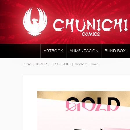
ARTBOOK
ALIMENTACION
BLIND BOX
Inicio
K-POP
ITZY - GOLD [Random Cover]