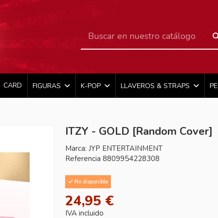
CARD
FIGURAS
K-POP
LLAVEROS & STRAPS
P
ITZY - GOLD [Random Cover]
Marca:
JYP ENTERTAINMENT
Referencia
8809954228308
No disponible
24,95 €
IVA incluido