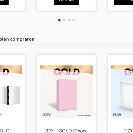
bién compraron:
GOLD
ITZY - GOLD [Phone
ITZ