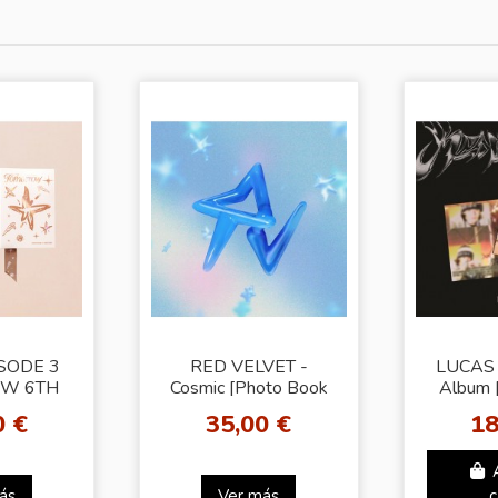
ISODE 3
RED VELVET -
LUCAS -
W 6TH
Cosmic [Photo Book
Album 
BUM +
Ver. - Random Cover]
(Digi
0 €
35,00 €
18
otocard
+ Random Photocard
M)
(SW)
ás
Ver más
c