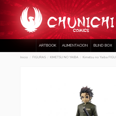
ARTBOOK
ALIMENTACION
BLIND BOX
Inicio
FIGURAS
KIMETSU NO YAIBA
Kimetsu no Yaiba FIGU