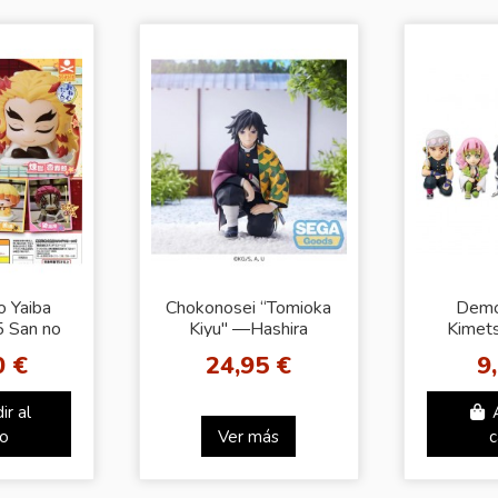
o Yaiba
Chokonosei “Tomioka
Demo
 San no
Kiyu" ―Hashira
Kimets
gure
Meeting― Figure
W
0 €
24,95 €
9
COLL
FIGURE 
ir al
the pr
to
Ver más
c