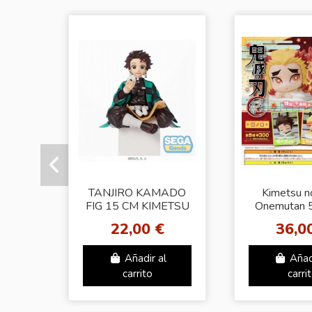
TANJIRO KAMADO
Kimetsu n
FIG 15 CM KIMETSU
Onemutan 5
NO YAIBA PM
kata Fi
22,00 €
36,0
PERCHING FIGURE
Añadir al
Añad
carrito
carri