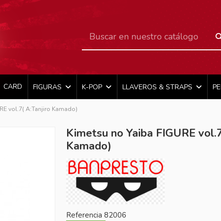
CARD
FIGURAS
K-POP
LLAVEROS & STRAPS
P
RE vol.7( A:Tanjiro Kamado)
Kimetsu no Yaiba FIGURE vol.7
Kamado)
Referencia
82006