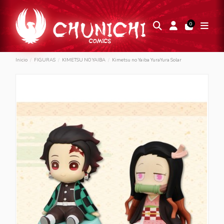
0
Inicio
FIGURAS
KIMETSU NO YAIBA
Kimetsu no Yaiba YuraYura Solar