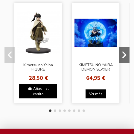
Kimetsu no Yaiba
KIMETSU NO YAIBA
FIGURE
DEMON SLAYER
vol.8(A:Kanao
FIGUARTS ZERO
28,50 €
64,95 €
Tsuyuri)
INOSUKE
HASHIRABA BEAST
BREATHING
Añadir al
carrito
Ver más