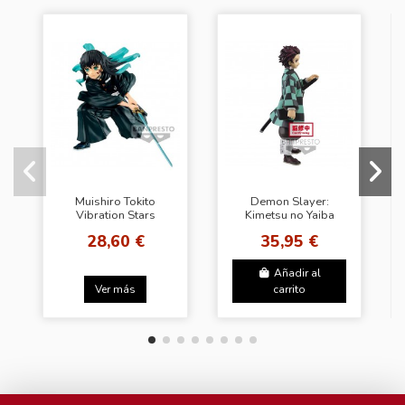
Muishiro Tokito
Demon Slayer:
Vibration Stars
Kimetsu no Yaiba
Demon Slayer
Grandista -Tanjiro
28,60 €
35,95 €
Kimetsu no Yaiba
Kamado -
Añadir al
Ver más
carrito