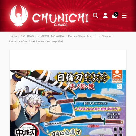
0
Inicio
FIGURAS
KIMETSU NO YAIBA
Demon Slayer Nichirinto Die-cast
Collection Vol.1.Kai (Colección completa)