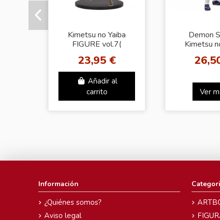
Kimetsu no Yaiba
Demon Sl
FIGURE vol.7(
Kimetsu n
A:Tanjiro Kamado)
FIGU
23,95 €
26,5
vol.15(B:Oba
Añadir al
carrito
Ver m
Información
Categor
¿Quiénes somos?
ARTB
Aviso legal
FIGUR