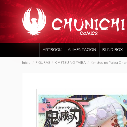
ARTBOOK
ALIMENTACION
BLIND BOX
Inicio
FIGURAS
KIMETSU NO YAIBA
Kimetsu no Yaiba Onem