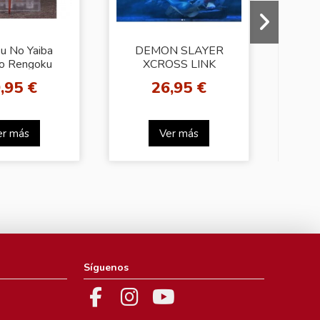
u No Yaiba
DEMON SLAYER
KIM
ro Rengoku
XCROSS LINK
FI
ndoroid
FIGURE [Akaza]
KA
,95 €
26,95 €
er más
Ver más
Síguenos