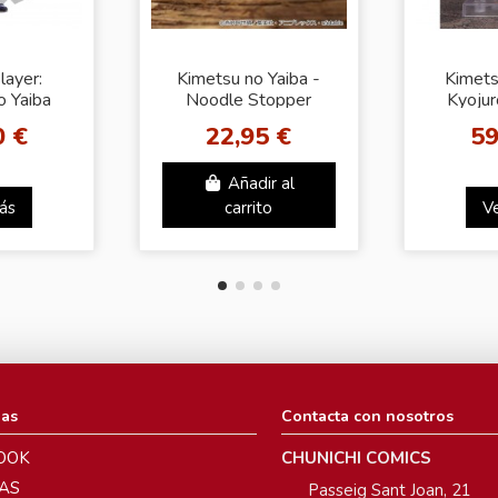
ayer:
Kimetsu no Yaiba -
Kimets
o Yaiba
Noodle Stopper
Kyoju
RE
Figure - Iguro Obanai
Ne
0 €
22,95 €
59
nai Iguro)
Añadir al
ás
carrito
V
ias
Contacta con nosotros
OOK
CHUNICHI COMICS
AS
Passeig Sant Joan, 21