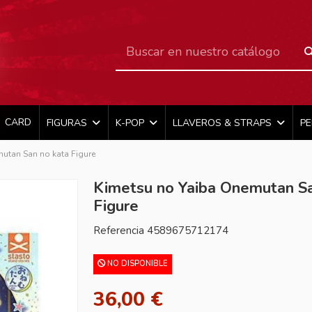
CARD
FIGURAS
K-POP
LLAVEROS & STRAPS
P
utan San no kata Figure
Kimetsu no Yaiba Onemutan Sa
Figure
Referencia
4589675712174
NO DISPONIBLE
36,00 €