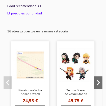
Edad recomendada +15
El precio es por unidad
16 otros productos en la misma categoría:
Kimetsu no Yaiba
Demon Slayer
Kanao Sword
Adverge Motion
Replica FuRyu
Vol.4 (SET
24,95 €
49,75 €
COMPLETO)