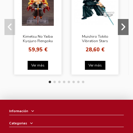
Kimetsu No Yaiba
Muishiro Tokito
Kyojuro Rengoku
Vibration Stars
Nendoroid
Demon Slayer
59,95 €
28,60 €
Kimetsu no Yaiba
Ver más
Ver más
Información
Categorias