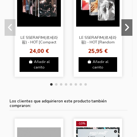
LE SSERAFIM(르세라
LE SSERAFIM(르세라
핌) - HOT [Compact
핌) - HOT [Random
Ver. - Random
Cover]
24,00 €
25,95 €
Cover] + SW
Añadir al
Añadir al
carrito
carrito
Los clientes que adquirieron este producto también
compraron:
-10%