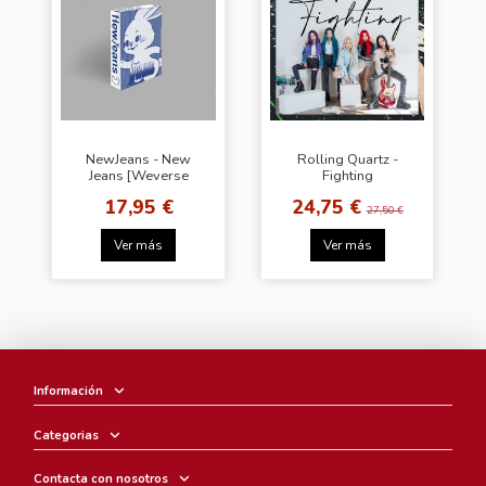
NewJeans - New
Rolling Quartz -
Jeans [Weverse
Fighting
Albums Ver.]
17,95 €
24,75 €
27,50 €
Ver más
Ver más
Información
Categorias
Contacta con nosotros