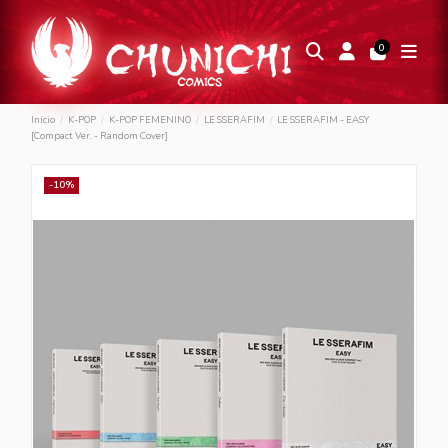
0
Inicio
K-POP
K-POP FEMENINO
LE SSERAFIM
LE SSERAFIM - EASY
[Compact Ver. - Random Cover]
-10%