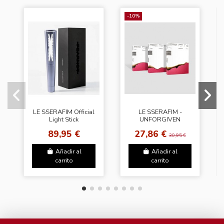
-10%
LE SSERAFIM Official
LE SSERAFIM -
Light Stick
UNFORGIVEN
[Random Cover]
89,95 €
27,86 €
30,95 €
Añadir al
Añadir al
carrito
carrito