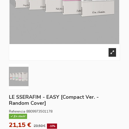
LE SSERAFIM - EASY [Compact Ver. -
Random Cover]
Referencia
8809973501178
¡En stock!
21,15 €
23,50 €
-10%