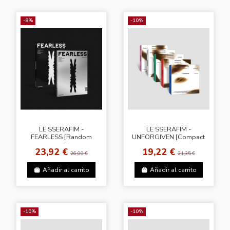
-8%
-10%
LE SSERAFIM -
LE SSERAFIM -
FEARLESS [Random
UNFORGIVEN [Compact
Ver.]
Ver. - Random Cover]
23,92 €
19,22 €
26,00 €
21,35 €
Añadir al carrito
Añadir al carrito
-10%
-10%