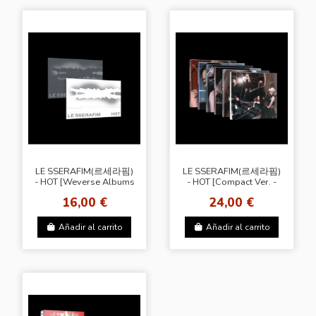
LE SSERAFIM(르세라핌)
LE SSERAFIM(르세라핌)
- HOT [Weverse Albums
- HOT [Compact Ver. -
Ver. - Random Cover]
Random Cover] + SW
16,00 €
24,00 €
Añadir al carrito
Añadir al carrito