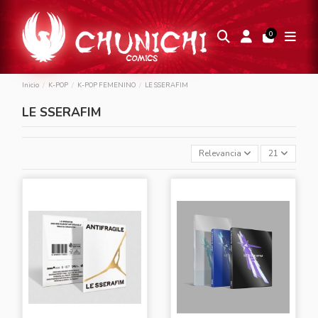
0
Inicio
K-POP
K-POP FEMENINO
LE SSERAFIM
LE SSERAFIM
Relevancia
21