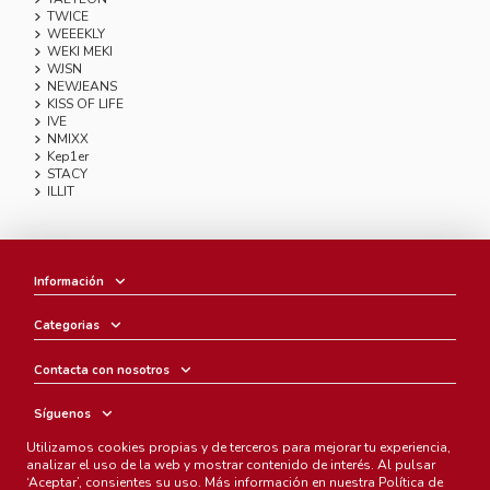
TWICE
WEEEKLY
WEKI MEKI
WJSN
NEWJEANS
KISS OF LIFE
IVE
NMIXX
Kep1er
STACY
ILLIT
Información
Categorias
Contacta con nosotros
Síguenos
Utilizamos cookies propias y de terceros para mejorar tu experiencia,
Boletín
analizar el uso de la web y mostrar contenido de interés. Al pulsar
‘Aceptar’, consientes su uso. Más información en nuestra
Política de