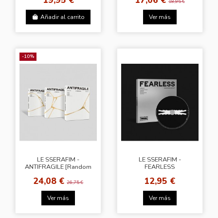
18,95 €
Añadir al carrito
Ver más
-10%
LE SSERAFIM -
LE SSERAFIM -
ANTIFRAGILE [Random
FEARLESS
Cover]
[Monochrome Bouquet
24,08 €
12,95 €
Ver.]
26,75 €
Ver más
Ver más