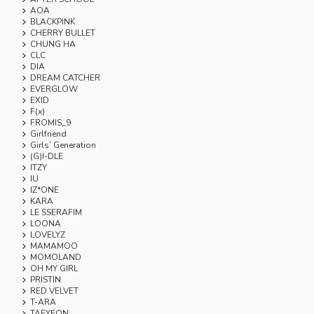
AOA
BLACKPINK
CHERRY BULLET
CHUNG HA
CLC
DIA
DREAM CATCHER
EVERGLOW
EXID
F(x)
FROMIS_9
Girlfriend
Girls’ Generation
(G)I-DLE
ITZY
IU
IZ*ONE
KARA
LE SSERAFIM
LOONA
LOVELYZ
MAMAMOO
MOMOLAND
OH MY GIRL
PRISTIN
RED VELVET
T-ARA
TAEYEON