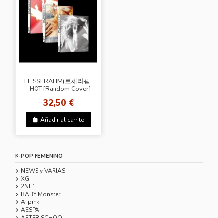
LE SSERAFIM(르세라핌)
- HOT [Random Cover]
+ Random Photocard
32,50 €
(SW)
Añadir al carrito
K-POP FEMENINO
NEWS y VARIAS
XG
2NE1
BABY Monster
A-pink
AESPA
AFTER SCHOOL