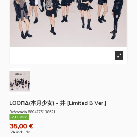
LOOΠΔ(本月少女) - 井 [Limited B Ver.]
Referencia
8804775138621
¡En stock!
35,00 €
IVA incluido