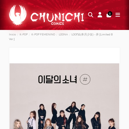
0
Inicio
K-POP
K-POP FEMENINO
LOONA
LOOΠΔ(本月少女) - 井 [Limited B
Ver.]