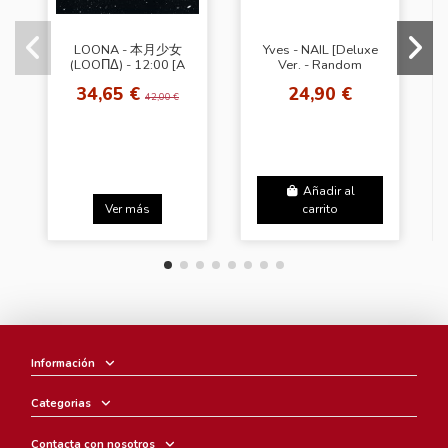
LOONA - 本月少女
Yves - NAIL [Deluxe
(LOOΠΔ) - 12:00 [A
Ver. - Random
Ver.]
Cover]
34,65 €
24,90 €
42,00 €
Añadir al
Ver más
carrito
Información
Categorias
Contacta con nosotros