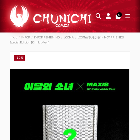
0
Inicio
K-POP
K-POP FEMENINO
LOONA
LOOΠΔ(本月少女) - NOT FRIENDS
Special Edition [Kim Lip Ver.]
-10%