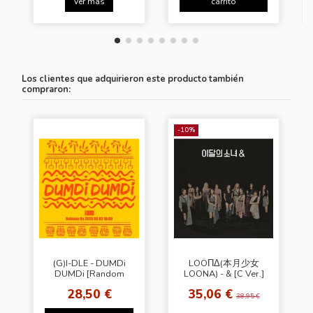
Ver más
carrito
Los clientes que adquirieron este producto también
compraron:
-10%
(G)I-DLE - DUMDi
LOOΠΔ(本月少女
DUMDi [Random
LOONA) - & [C Ver.]
Ver.]
28,50 €
35,06 €
38,95 €