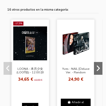
16 otros productos en la misma categoría:
-17,5%
LOONA - 本月少女
Yves - NAIL [Deluxe
(LOOΠΔ) - 12:00 [B
Ver. - Random
Ver.]
Cover]
34,65 €
24,90 €
42,00 €
Añadir al