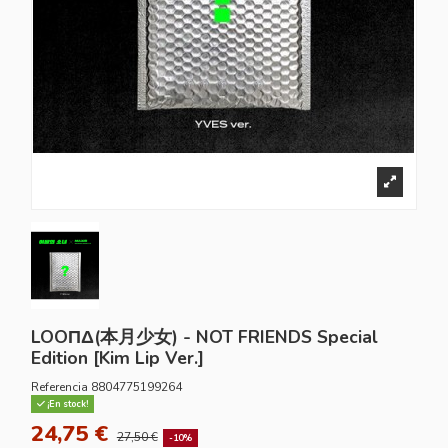
LOOΠΔ(本月少女) - NOT FRIENDS Special
Edition [Kim Lip Ver.]
Referencia
8804775199264
¡En stock!
24,75 €
27,50 €
-10%