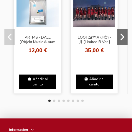
ARTMS - DALL
LOOΠΔ(本月少女) -
[Objekt Music Album
井 [Limited B Ver.]
ver.2]
12,00 €
35,00 €
Añadir al
Añadir al
carrito
carrito
Información