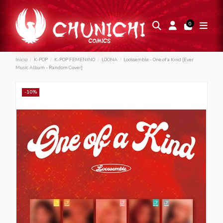
0
Inicio
K-POP
K-POP FEMENINO
LOONA
Loossemble - One of a Kind [Ever
Music Album - Random Cover]
-10%