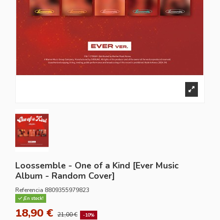
Loossemble - One of a Kind [Ever Music
Album - Random Cover]
Referencia
8809355979823
¡En stock!
18,90 €
21,00 €
-10%