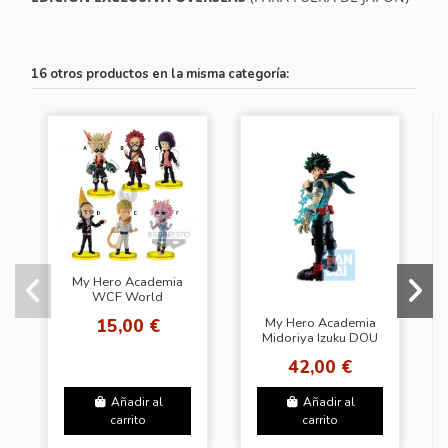
16 otros productos en la misma categoría:
My Hero Academia
WCF World
Collectable Figure
15,00 €
My Hero Academia
Vol.3
Midoriya Izuku DOU
Ichibansho Let's
42,00 €
Begin!
Añadir al
Añadir al
carrito
carrito