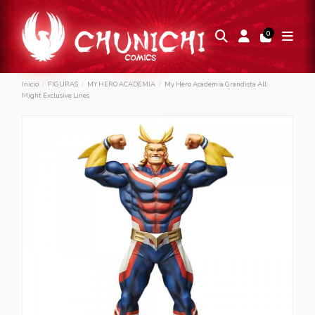
0
Inicio
FIGURAS
MY HERO ACADEMIA
My Hero Academia Grandista All
Might Exclusive Lines