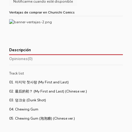
Ventajas de comprar en Chunichi Comics
Descripción
Opiniones
(0)
Track list
01. 마지막 첫사랑 (My First and Last)
02. 最后的初？ (My First and Last) (Chinese ver.)
03. 덩크슛 (Dunk Shot)
04. Chewing Gum
05. Chewing Gum (泡泡糖) (Chinese ver.)