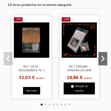
16 otros productos en la misma categoría:
-15%
-10%
NCT 2020 -
NCT DREAM -
RESONANCE Pt. 1
DREAM( )SCAPE
[The Future Ver.]
[SMini Ver. - Random
31,03 €
18,86 €
Cover]
36,50 €
20,95 €
Añadir al
Ver más
carrito