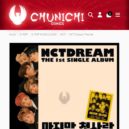
0
Inicio
K-POP
K-POP MASCULINO
NCT
NCT Dream The fist