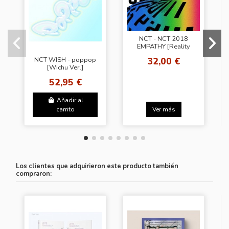
NCT - NCT 2018
EMPATHY [Reality
Ver.]
32,00 €
NCT WISH - poppop
[Wichu Ver.]
52,95 €
Añadir al
carrito
Ver más
Los clientes que adquirieron este producto también
compraron: