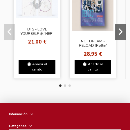
BTS - LOVE
YOURSELF 承 'HER'
[Random VER.]
21,00 €
NCT DREAM -
RELOAD [Rollin'
Ver.]
28,95 €
Añadir al
Añadir al
carrito
carrito
Información
Categorias