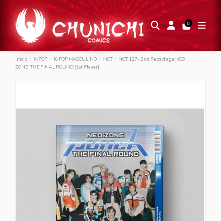
0
Inicio
K-POP
K-POP MASCULINO
NCT
NCT 127- 2nd Repackage NEO
ZONE: THE FINAL ROUND [1st Player]