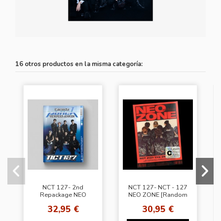
16 otros productos en la misma categoría:
NCT 127- 2nd
NCT 127- NCT - 127
Repackage NEO
NEO ZONE [Random
ZONE: THE FINAL
Ver.]
32,95 €
30,95 €
ROUND [2nd Player]