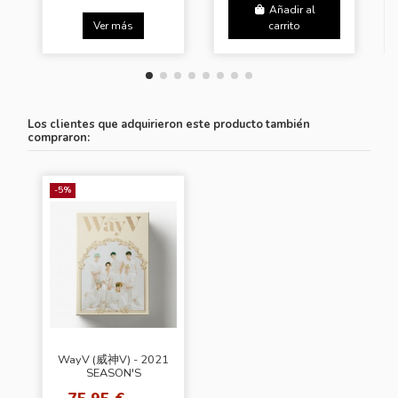
Añadir al
Ver más
carrito
Los clientes que adquirieron este producto también
compraron:
-5%
WayV (威神V) - 2021
SEASON'S
GREETINGS