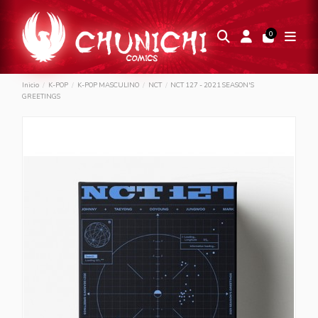
0
Inicio
K-POP
K-POP MASCULINO
NCT
NCT 127 - 2021 SEASON'S
GREETINGS