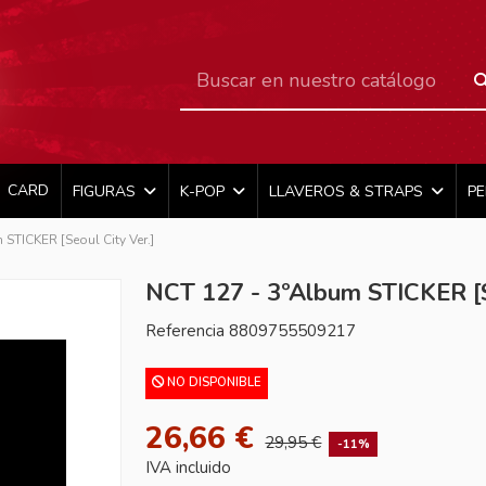
CARD
FIGURAS
K-POP
LLAVEROS & STRAPS
P
STICKER [Seoul City Ver.]
NCT 127 - 3ºAlbum STICKER [S
Referencia
8809755509217
NO DISPONIBLE
26,66 €
29,95 €
-11%
IVA incluido