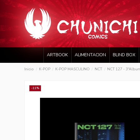
ARTBOOK
ALIMENTACION
BLIND BOX
Inicio
K-POP
K-POP MASCULINO
NCT
NCT 127 - 3ºAlbum 
-11%