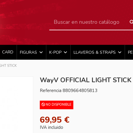
CARD
FIGURAS
K-POP
LLAVEROS & STRAPS
P
GHT STICK
WayV OFFICIAL LIGHT STICK
Referencia
8809664805813
NO DISPONIBLE
69,95 €
IVA incluido