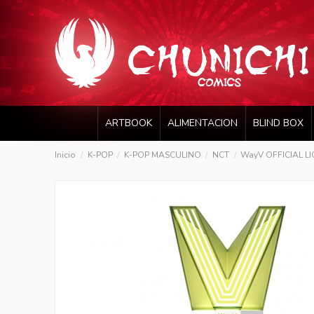
ARTBOOK
ALIMENTACION
BLIND BOX
Inicio
K-POP
K-POP MASCULINO
NCT
WayV OFFICIAL LI