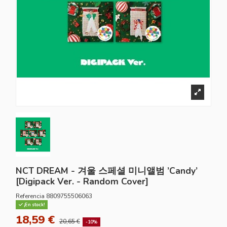
NCT DREAM - 겨울 스페셜 미니앨범 ’Candy’
[Digipack Ver. - Random Cover]
Referencia
8809755506063
¡En stock!
18,59 €
20,65 €
-10%