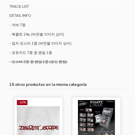
TRACK LIST
DETAIL INFO
-
커버 7종
-
북클릿 24p (버전별 이미지 상이)
-
접지 포스터 1종 (버전별 이미지 상이)
-
포토카드 7종 중 랜덤 1종
-
포스터 2종 중 랜덤 1종 (초도 한정)
16 otros productos en la misma categoría:
-10%