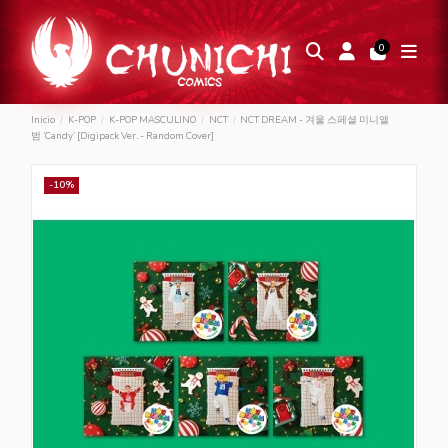
0
Inicio
K-POP
K-POP MASCULINO
NCT
NCT DREAM - 겨울 스페셜 미니앨
범 ’Candy’ [Digipack Ver. - Random Cover]
-10%