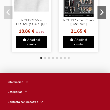
NCT DREAM -
NCT 127 - Fact Check
DREAM( )SCAPE [QR
[SMini Ver.]
Ver.]
18,86 €
21,65 €
20,95 €
Añadir al
Añadir al
carrito
carrito
Información
Categorias
Contacta con nosotros