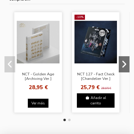
-10%
NCT - Golden Age
NCT 127 - Fact Check
[Archiving Ver.]
[Chandelier Ver.]
28,95 €
25,79 €
28,65 €
Añadir al
Ver más
carrito