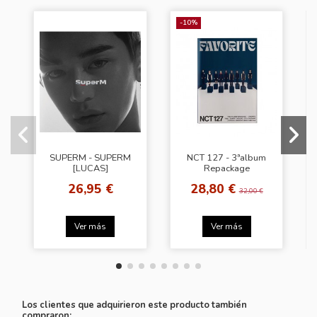
-10%
SUPERM - SUPERM
NCT 127 - 3ªalbum
[LUCAS]
Repackage
FAVORITE [ Classic
26,95 €
28,80 €
Ver.]
32,00 €
Ver más
Ver más
Los clientes que adquirieron este producto también
compraron: