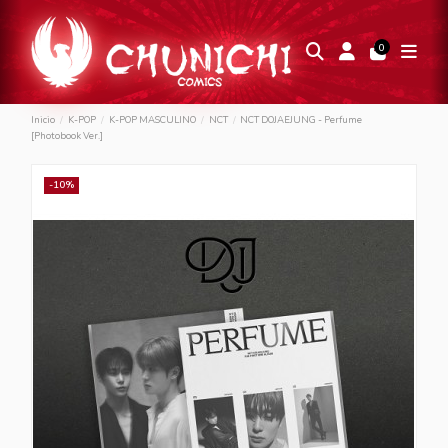
0
Inicio
K-POP
K-POP MASCULINO
NCT
NCT DOJAEJUNG - Perfume
[Photobook Ver.]
-10%