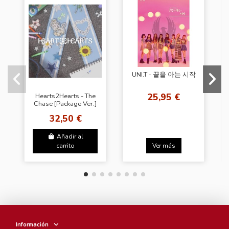
UNI.T - 끝을 아는 시작
25,95 €
Hearts2Hearts - The
Chase [Package Ver.]
32,50 €
Añadir al
carrito
Ver más
Información