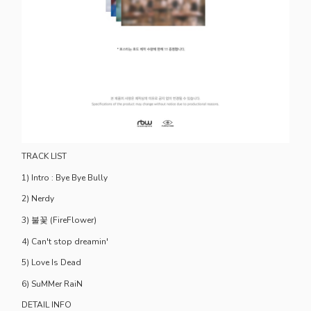
TRACK LIST
1) Intro : Bye Bye Bully
2) Nerdy
3) 불꽃 (FireFlower)
4) Can't stop dreamin'
5) Love Is Dead
6) SuMMer RaiN
DETAIL INFO