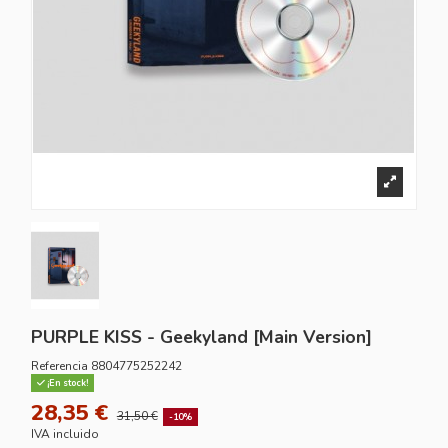
PURPLE KISS - Geekyland [Main Version]
Referencia
8804775252242
¡En stock!
28,35 €
31,50 €
-10%
IVA incluido