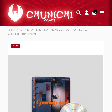
0
Inicio
K-POP
K-POP FEMENINO
NEWS y VARIAS
PURPLE KISS -
Geekyland [Main Version]
-10%