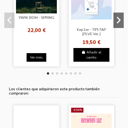
PARK BOM - SPRING
22,00 €
Kep1er - TIPI-TAP
[PLVE Ver.]
19,50 €
Añadir al
Ver más
carrito
Los clientes que adquirieron este producto también
compraron:
-8,94%