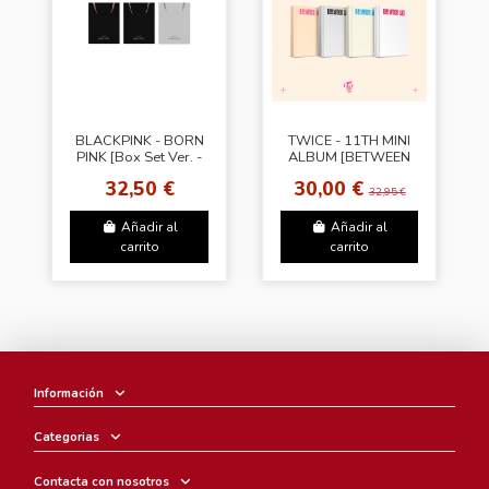
BLACKPINK - BORN
TWICE - 11TH MINI
PINK [Box Set Ver. -
ALBUM [BETWEEN
Random Cover]
1&2] Random
32,50 €
30,00 €
32,95 €
Añadir al
Añadir al
carrito
carrito
Información
Categorias
Contacta con nosotros