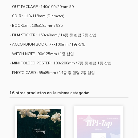
- OUT PACKAGE : 140x190x20mm 59
- CD-R : 118x118mm (Diameter)
- BOOKLET : 135x185mm / 98p
- FILM STICKER : 160x40mm / 14종 중 랜덤 2종 삽입
- ACCORDION BOOK : 77x100mm / 1종 삽입
- WITCH NOTE : 90x125mm / 1종 삽입
- MINI FOLDED POSTER : 100x200mm / 7종 중 랜덤 1종 삽입
- PHOTO CARD : 55x85mm / 14종 중 랜덤 2종 삽입
16 otros productos en la misma categoría: