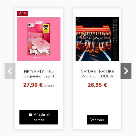
-10%
FIFTY FIFTY - The
NATURE - NATURE
Beginning: Cupid
WORLD: CODE A
[Nead Ver.]
[Mobydick Ver.]
27,90 €
26,95 €
31,00 €
Añadir al
carrito
Ver más