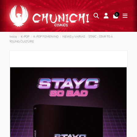
0
Inicio
K-POP
K-POP FEMENINO
NEWS y VARIAS
STAYC - STAR TO A
YOUNG CULTURE